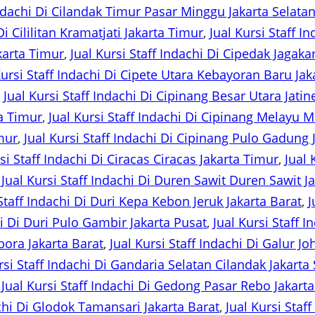
Indachi Di Cilandak Timur Pasar Minggu Jakarta Selata
Di Cililitan Kramatjati Jakarta Timur
, 
Jual Kursi Staff In
karta Timur
, 
Jual Kursi Staff Indachi Di Cipedak Jagaka
Kursi Staff Indachi Di Cipete Utara Kebayoran Baru Jak
, 
Jual Kursi Staff Indachi Di Cipinang Besar Utara Jati
a Timur
, 
Jual Kursi Staff Indachi Di Cipinang Melayu 
mur
, 
Jual Kursi Staff Indachi Di Cipinang Pulo Gadung 
si Staff Indachi Di Ciracas Ciracas Jakarta Timur
, 
Jual 
 
Jual Kursi Staff Indachi Di Duren Sawit Duren Sawit J
 Staff Indachi Di Duri Kepa Kebon Jeruk Jakarta Barat
, 
J
hi Di Duri Pulo Gambir Jakarta Pusat
, 
Jual Kursi Staff 
bora Jakarta Barat
, 
Jual Kursi Staff Indachi Di Galur J
rsi Staff Indachi Di Gandaria Selatan Cilandak Jakarta
 
Jual Kursi Staff Indachi Di Gedong Pasar Rebo Jakart
achi Di Glodok Tamansari Jakarta Barat
, 
Jual Kursi Sta