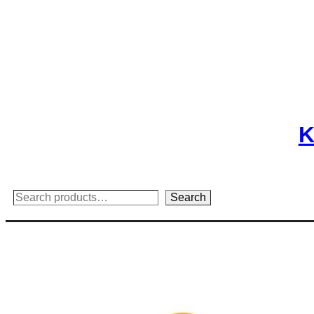
Skip
to
content
K
Search
Search