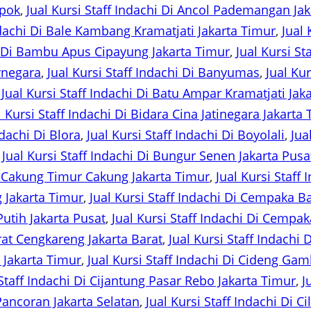
epok
, 
Jual Kursi Staff Indachi Di Ancol Pademangan Jak
Indachi Di Bale Kambang Kramatjati Jakarta Timur
, 
Jual 
hi Di Bambu Apus Cipayung Jakarta Timur
, 
Jual Kursi S
arnegara
, 
Jual Kursi Staff Indachi Di Banyumas
, 
Jual Ku
 
Jual Kursi Staff Indachi Di Batu Ampar Kramatjati Jak
l Kursi Staff Indachi Di Bidara Cina Jatinegara Jakarta
ndachi Di Blora
, 
Jual Kursi Staff Indachi Di Boyolali
, 
Jua
 
Jual Kursi Staff Indachi Di Bungur Senen Jakarta Pusa
Di Cakung Timur Cakung Jakarta Timur
, 
Jual Kursi Staff
g Jakarta Timur
, 
Jual Kursi Staff Indachi Di Cempaka 
utih Jakarta Pusat
, 
Jual Kursi Staff Indachi Di Cempa
rat Cengkareng Jakarta Barat
, 
Jual Kursi Staff Indachi
s Jakarta Timur
, 
Jual Kursi Staff Indachi Di Cideng Gam
 Staff Indachi Di Cijantung Pasar Rebo Jakarta Timur
, 
J
 Pancoran Jakarta Selatan
, 
Jual Kursi Staff Indachi Di C