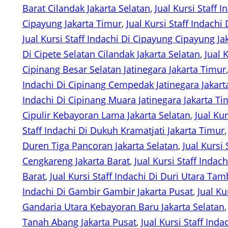
Barat Cilandak Jakarta Selatan
, 
Jual Kursi Staff 
Cipayung Jakarta Timur
, 
Jual Kursi Staff Indachi 
Jual Kursi Staff Indachi Di Cipayung Cipayung Ja
Di Cipete Selatan Cilandak Jakarta Selatan
, 
Jual 
Cipinang Besar Selatan Jatinegara Jakarta Timur
Indachi Di Cipinang Cempedak Jatinegara Jakart
Indachi Di Cipinang Muara Jatinegara Jakarta Ti
Cipulir Kebayoran Lama Jakarta Selatan
, 
Jual Kur
Staff Indachi Di Dukuh Kramatjati Jakarta Timur
,
Duren Tiga Pancoran Jakarta Selatan
, 
Jual Kursi
Cengkareng Jakarta Barat
, 
Jual Kursi Staff Indac
Barat
, 
Jual Kursi Staff Indachi Di Duri Utara Tam
Indachi Di Gambir Gambir Jakarta Pusat
, 
Jual Ku
Gandaria Utara Kebayoran Baru Jakarta Selatan
,
Tanah Abang Jakarta Pusat
, 
Jual Kursi Staff Ind