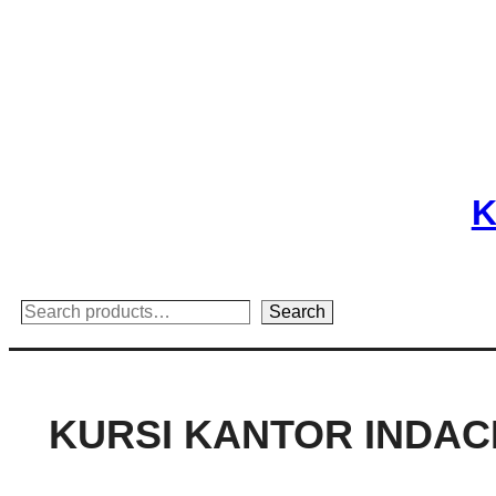
Skip
to
content
K
Search
Search
KURSI KANTOR INDACH