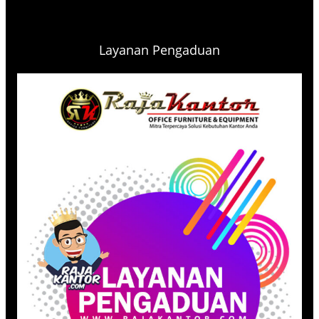
Layanan Pengaduan