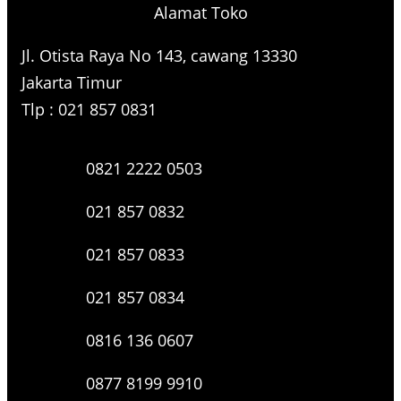
Alamat Toko
Jl. Otista Raya No 143, cawang 13330
Jakarta Timur
Tlp : 021 857 0831
0821 2222 0503
021 857 0832
021 857 0833
021 857 0834
0816 136 0607
0877 8199 9910