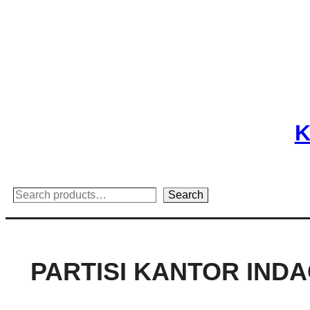
Skip
to
content
K
Search
Search
PARTISI KANTOR INDAC