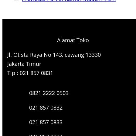
Alamat Toko
Jl. Otista Raya No 143, cawang 13330
Jakarta Timur
Tlp : 021 857 0831
0821 2222 0503
021 857 0832
021 857 0833