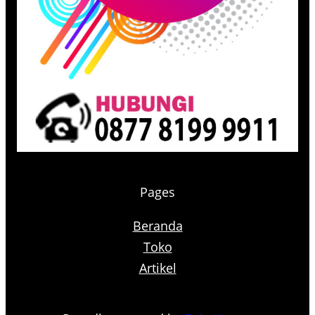
Pages
Beranda
Toko
Artikel