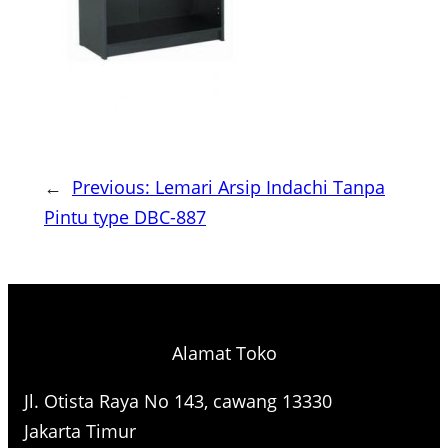
←
Previous:
Lemari Arsip Indachi Tanpa
Pintu type DBC-887
Alamat Toko
Jl. Otista Raya No 143, cawang 13330
Jakarta Timur