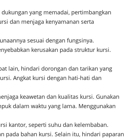
an dukungan yang memadai, pertimbangkan
rsi dan menjaga kenyamanan serta
ggunaannya sesuai dengan fungsinya.
nyebabkan kerusakan pada struktur kursi.
pat lain, hindari dorongan dan tarikan yang
rsi. Angkat kursi dengan hati-hati dan
menjaga keawetan dan kualitas kursi. Gunakan
umpuk dalam waktu yang lama. Menggunakan
rsi kantor, seperti suhu dan kelembaban.
 pada bahan kursi. Selain itu, hindari paparan