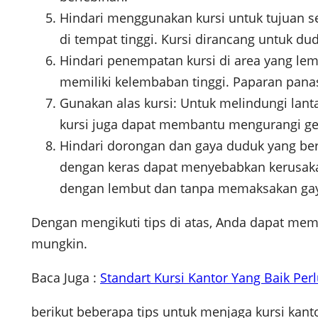
Hindari menggunakan kursi untuk tujuan s
di tempat tinggi. Kursi dirancang untuk d
Hindari penempatan kursi di area yang lem
memiliki kelembaban tinggi. Paparan pan
Gunakan alas kursi: Untuk melindungi lanta
kursi juga dapat membantu mengurangi ge
Hindari dorongan dan gaya duduk yang be
dengan keras dapat menyebabkan kerusaka
dengan lembut dan tanpa memaksakan gaya
Dengan mengikuti tips di atas, Anda dapat mem
mungkin.
Baca Juga :
Standart Kursi Kantor Yang Baik Per
berikut beberapa tips untuk menjaga kursi kant