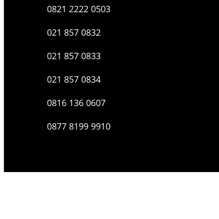
0821 2222 0503
021 857 0832
021 857 0833
021 857 0834
0816 136 0607
0877 8199 9910