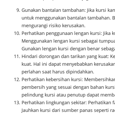
Gunakan bantalan tambahan: Jika kursi k
untuk menggunakan bantalan tambahan. B
mengurangi risiko kerusakan.
Perhatikan penggunaan lengan kursi: Jika 
Menggunakan lengan kursi sebagai tumpuan
Gunakan lengan kursi dengan benar sebag
Hindari dorongan dan tarikan yang kuat: Ke
kuat. Hal ini dapat menyebabkan kerusakan
perlahan saat harus dipindahkan.
Perhatikan kebersihan kursi: Membersihkan
pembersih yang sesuai dengan bahan kurs
pelindung kursi atau penutup dapat memba
Perhatikan lingkungan sekitar: Perhatikan
Jauhkan kursi dari sumber panas seperti r