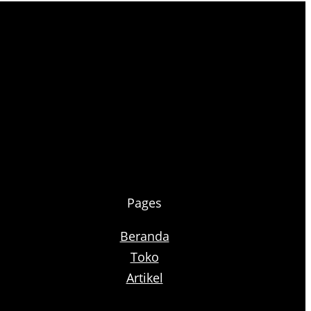
Pages
Beranda
Toko
Artikel