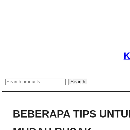
Skip
to
content
K
Search
Search
BEBERAPA TIPS UNTU