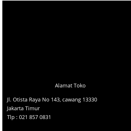
Alamat Toko
Jl. Otista Raya No 143, cawang 13330
Jakarta Timur
Tlp : 021 857 0831