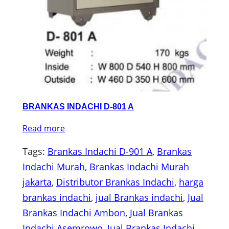
BRANKAS INDACHI D-801 A
Read more
Tags:
Brankas Indachi D-901 A
, 
Brankas
Indachi Murah
, 
Brankas Indachi Murah
jakarta
, 
Distributor Brankas Indachi
, 
harga
brankas indachi
, 
jual Brankas indachi
, 
Jual
Brankas Indachi Ambon
, 
Jual Brankas
Indachi Asemrowo
, 
Jual Brankas Indachi