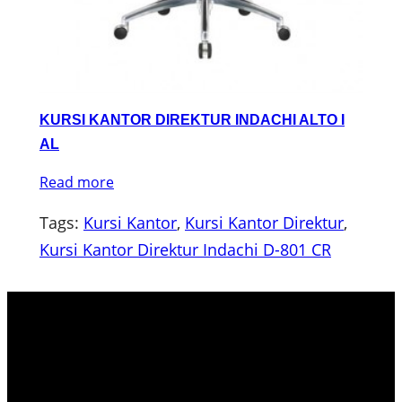
KURSI KANTOR DIREKTUR INDACHI ALTO I
AL
Read more
Tags:
Kursi Kantor
, 
Kursi Kantor Direktur
, 
Kursi Kantor Direktur Indachi D-801 CR