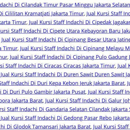
Indachi Di Cilandak Timur Pasar Minggu Jakarta Selata
Di Cililitan Kramatjati Jakarta Timur
, 
Jual Kursi Staff In
karta Timur
, 
Jual Kursi Staff Indachi Di Cipedak Jagaka
Kursi Staff Indachi Di Cipete Utara Kebayoran Baru Jak
, 
Jual Kursi Staff Indachi Di Cipinang Besar Utara Jati
a Timur
, 
Jual Kursi Staff Indachi Di Cipinang Melayu 
mur
, 
Jual Kursi Staff Indachi Di Cipinang Pulo Gadung 
si Staff Indachi Di Ciracas Ciracas Jakarta Timur
, 
Jual 
 
Jual Kursi Staff Indachi Di Duren Sawit Duren Sawit J
 Staff Indachi Di Duri Kepa Kebon Jeruk Jakarta Barat
, 
J
hi Di Duri Pulo Gambir Jakarta Pusat
, 
Jual Kursi Staff 
bora Jakarta Barat
, 
Jual Kursi Staff Indachi Di Galur J
rsi Staff Indachi Di Gandaria Selatan Cilandak Jakarta
 
Jual Kursi Staff Indachi Di Gedong Pasar Rebo Jakart
achi Di Glodok Tamansari Jakarta Barat
, 
Jual Kursi Sta