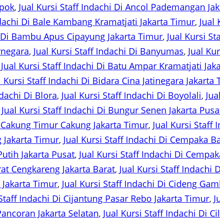
epok
, 
Jual Kursi Staff Indachi Di Ancol Pademangan Jak
Indachi Di Bale Kambang Kramatjati Jakarta Timur
, 
Jual 
hi Di Bambu Apus Cipayung Jakarta Timur
, 
Jual Kursi S
arnegara
, 
Jual Kursi Staff Indachi Di Banyumas
, 
Jual Ku
 
Jual Kursi Staff Indachi Di Batu Ampar Kramatjati Jak
l Kursi Staff Indachi Di Bidara Cina Jatinegara Jakarta
ndachi Di Blora
, 
Jual Kursi Staff Indachi Di Boyolali
, 
Jua
 
Jual Kursi Staff Indachi Di Bungur Senen Jakarta Pusa
Di Cakung Timur Cakung Jakarta Timur
, 
Jual Kursi Staff
g Jakarta Timur
, 
Jual Kursi Staff Indachi Di Cempaka 
utih Jakarta Pusat
, 
Jual Kursi Staff Indachi Di Cempa
rat Cengkareng Jakarta Barat
, 
Jual Kursi Staff Indachi
s Jakarta Timur
, 
Jual Kursi Staff Indachi Di Cideng Gam
 Staff Indachi Di Cijantung Pasar Rebo Jakarta Timur
, 
J
 Pancoran Jakarta Selatan
, 
Jual Kursi Staff Indachi Di C