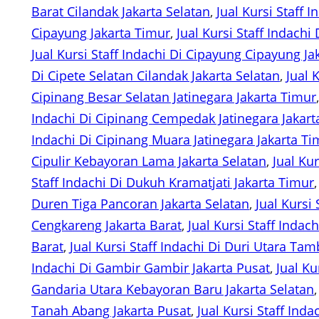
Barat Cilandak Jakarta Selatan
, 
Jual Kursi Staff 
Cipayung Jakarta Timur
, 
Jual Kursi Staff Indachi 
Jual Kursi Staff Indachi Di Cipayung Cipayung Ja
Di Cipete Selatan Cilandak Jakarta Selatan
, 
Jual 
Cipinang Besar Selatan Jatinegara Jakarta Timur
Indachi Di Cipinang Cempedak Jatinegara Jakart
Indachi Di Cipinang Muara Jatinegara Jakarta Ti
Cipulir Kebayoran Lama Jakarta Selatan
, 
Jual Kur
Staff Indachi Di Dukuh Kramatjati Jakarta Timur
,
Duren Tiga Pancoran Jakarta Selatan
, 
Jual Kursi
Cengkareng Jakarta Barat
, 
Jual Kursi Staff Indac
Barat
, 
Jual Kursi Staff Indachi Di Duri Utara Tam
Indachi Di Gambir Gambir Jakarta Pusat
, 
Jual Ku
Gandaria Utara Kebayoran Baru Jakarta Selatan
,
Tanah Abang Jakarta Pusat
, 
Jual Kursi Staff Ind