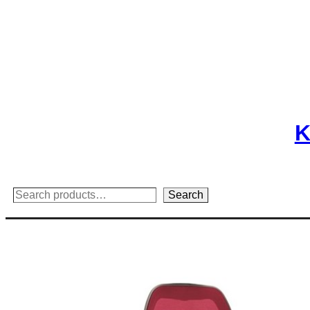
Skip
to
content
K
Search
Search