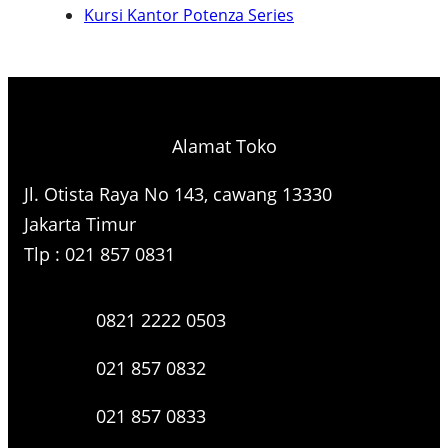
Kursi Kantor Potenza Series
h
Alamat Toko
Jl. Otista Raya No 143, cawang 13330
Jakarta Timur
Tlp : 021 857 0831
0821 2222 0503
021 857 0832
021 857 0833