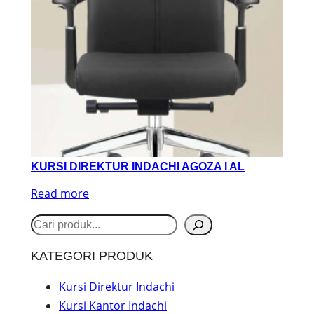
KURSI DIREKTUR INDACHI AGOZA I AL
Read more
S
e
KATEGORI PRODUK
a
r
Kursi Direktur Indachi
Kursi Kantor Indachi
c