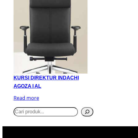
KURSI DIREKTUR INDACHI
AGOZA I AL
Read more
S
e
a