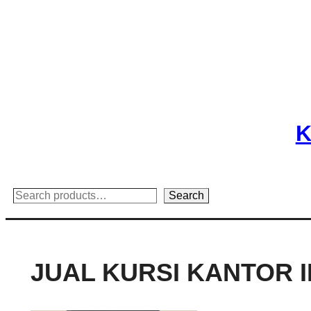
Skip
to
content
K
Search
Search
JUAL KURSI KANTOR I