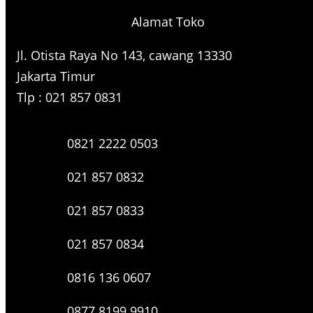
r
Alamat Toko
c
h
Jl. Otista Raya No 143, cawang 13330
Jakarta Timur
Tlp : 021 857 0831
0821 2222 0503
021 857 0832
021 857 0833
021 857 0834
0816 136 0607
0877 8199 9910