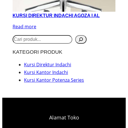
KURSI DIREKTUR INDACHI AGOZA I AL
Read more
S
e
KATEGORI PRODUK
a
r
Kursi Direktur Indachi
Kursi Kantor Indachi
c
Kursi Kantor Potenza Series
h
Alamat Toko