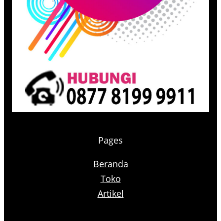
Pages
Beranda
Toko
Artikel