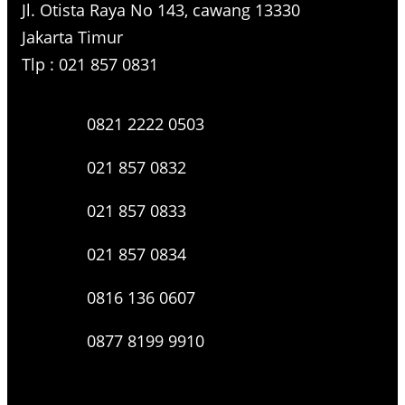
Jl. Otista Raya No 143, cawang 13330
Jakarta Timur
Tlp : 021 857 0831
0821 2222 0503
021 857 0832
021 857 0833
021 857 0834
0816 136 0607
0877 8199 9910