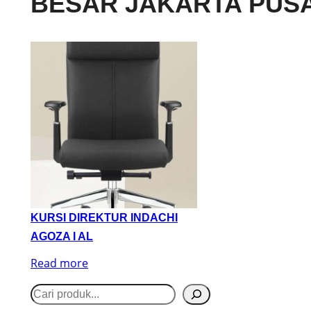
BESAR JAKARTA PUS
KURSI DIREKTUR INDACHI
AGOZA I AL
Read more
S