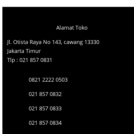
e
a
r
Alamat Toko
c
h
Jl. Otista Raya No 143, cawang 13330
Jakarta Timur
Tlp : 021 857 0831
0821 2222 0503
021 857 0832
021 857 0833
021 857 0834