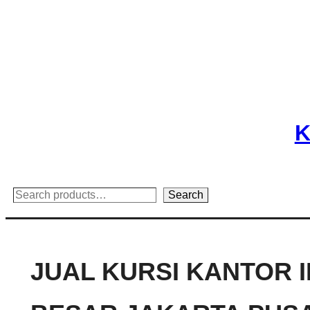
Skip
to
content
K
Search
Search
JUAL KURSI KANTOR 