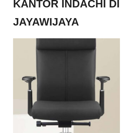
KANTOR INDACHI DI
JAYAWIJAYA