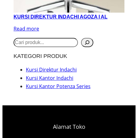
KURSI DIREKTUR INDACHI AGOZA I AL
Read more
S
e
KATEGORI PRODUK
a
r
Kursi Direktur Indachi
Kursi Kantor Indachi
c
Kursi Kantor Potenza Series
h
Alamat Toko