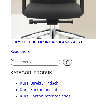
KURSI DIREKTUR INDACHI AGOZA I AL
Read more
S
e
KATEGORI PRODUK
a
r
Kursi Direktur Indachi
Kursi Kantor Indachi
c
Kursi Kantor Potenza Series
h