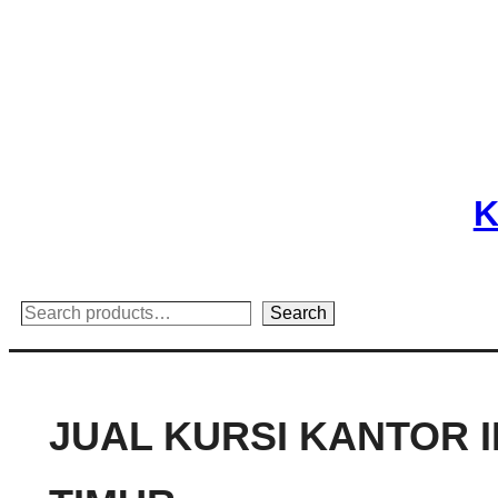
Skip
to
content
K
Search
Search
JUAL KURSI KANTOR I