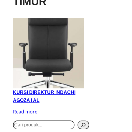
TIMUR
KURSI DIREKTUR INDACHI
AGOZA I AL
Read more
S