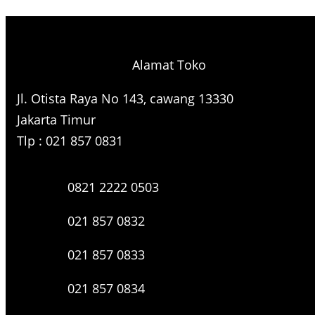
e
a
r
Alamat Toko
c
h
Jl. Otista Raya No 143, cawang 13330
Jakarta Timur
Tlp : 021 857 0831
0821 2222 0503
021 857 0832
021 857 0833
021 857 0834