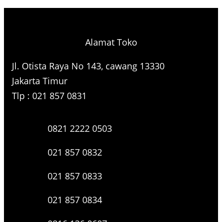
Alamat Toko
Jl. Otista Raya No 143, cawang 13330
Jakarta Timur
Tlp : 021 857 0831
0821 2222 0503
021 857 0832
021 857 0833
021 857 0834