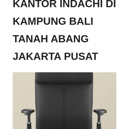
KANTOR INDACHI DI
KAMPUNG BALI
TANAH ABANG
JAKARTA PUSAT