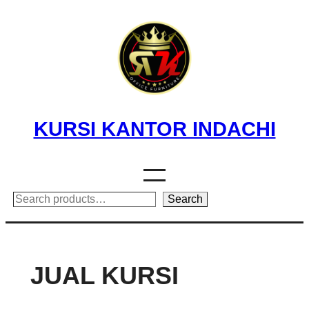
Skip
to
content
KURSI KANTOR INDACHI
Search
Search
JUAL KURSI