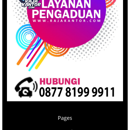
Pages