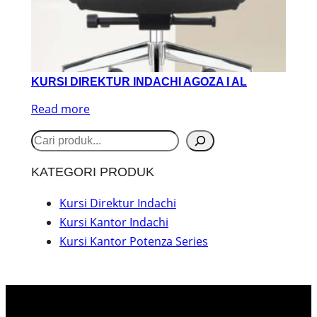
KURSI DIREKTUR INDACHI AGOZA I AL
Read more
S
e
KATEGORI PRODUK
a
r
Kursi Direktur Indachi
Kursi Kantor Indachi
c
Kursi Kantor Potenza Series
h