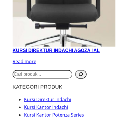
KURSI DIREKTUR INDACHI AGOZA I AL
Read more
S
e
KATEGORI PRODUK
a
r
Kursi Direktur Indachi
Kursi Kantor Indachi
c
Kursi Kantor Potenza Series
h