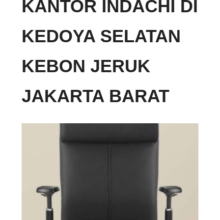
KANTOR INDACHI DI
KEDOYA SELATAN
KEBON JERUK
JAKARTA BARAT