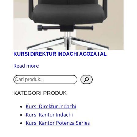
KURSI DIREKTUR INDACHI AGOZA I AL
Read more
S
e
KATEGORI PRODUK
a
r
Kursi Direktur Indachi
Kursi Kantor Indachi
c
Kursi Kantor Potenza Series
h