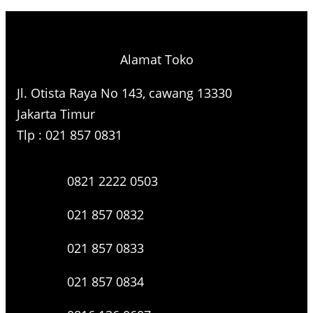
Alamat Toko
Jl. Otista Raya No 143, cawang 13330
Jakarta Timur
Tlp : 021 857 0831
0821 2222 0503
021 857 0832
021 857 0833
021 857 0834