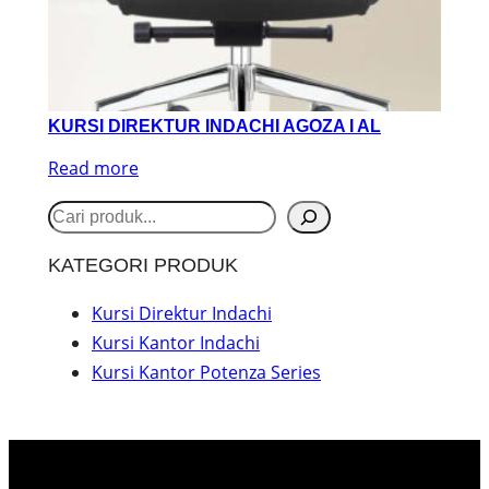
KURSI DIREKTUR INDACHI AGOZA I AL
Read more
S
e
KATEGORI PRODUK
a
r
Kursi Direktur Indachi
Kursi Kantor Indachi
c
Kursi Kantor Potenza Series
h