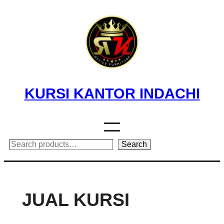
Skip
to
content
KURSI KANTOR INDACHI
Search
Search
JUAL KURSI