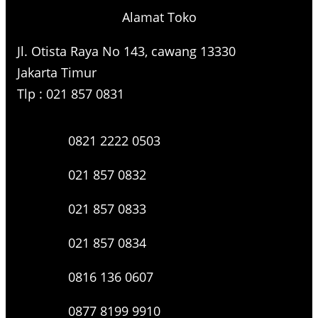
Alamat Toko
Jl. Otista Raya No 143, cawang 13330
Jakarta Timur
Tlp : 021 857 0831
0821 2222 0503
021 857 0832
021 857 0833
021 857 0834
0816 136 0607
0877 8199 9910