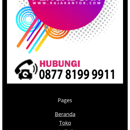
Pages
Beranda
Toko