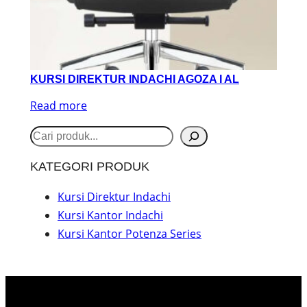
KURSI DIREKTUR INDACHI AGOZA I AL
Read more
S
e
KATEGORI PRODUK
a
r
Kursi Direktur Indachi
Kursi Kantor Indachi
c
Kursi Kantor Potenza Series
h