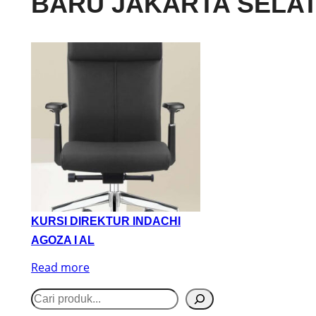
BARU JAKARTA SELA
KURSI DIREKTUR INDACHI
AGOZA I AL
Read more
S