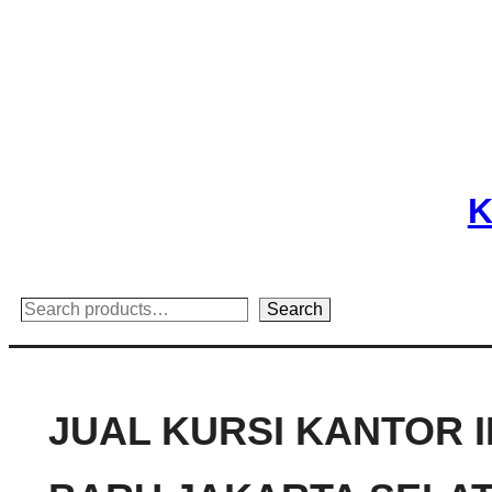
Skip
to
content
K
Search
Search
JUAL KURSI KANTOR 