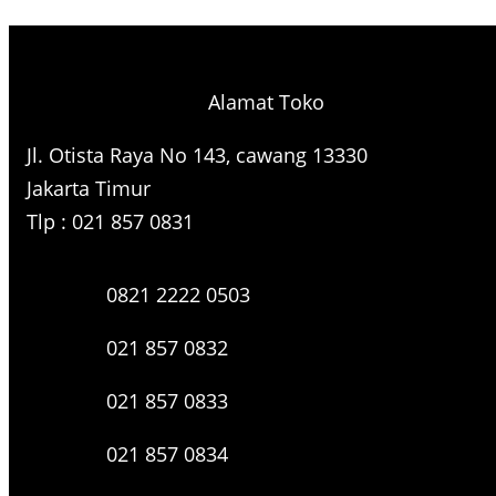
e
a
r
Alamat Toko
c
h
Jl. Otista Raya No 143, cawang 13330
Jakarta Timur
Tlp : 021 857 0831
0821 2222 0503
021 857 0832
021 857 0833
021 857 0834