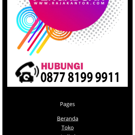
Pages
Beranda
Toko