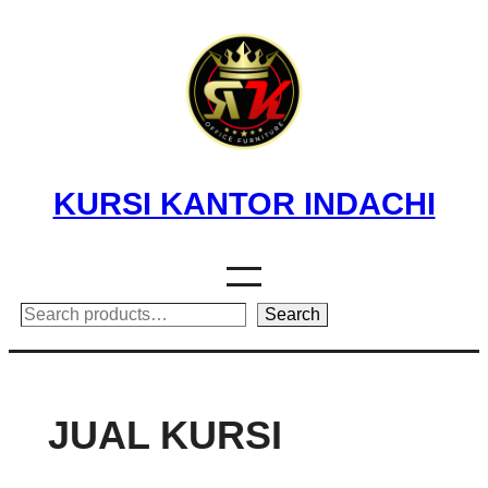
Skip
to
content
KURSI KANTOR INDACHI
Search
Search
JUAL KURSI