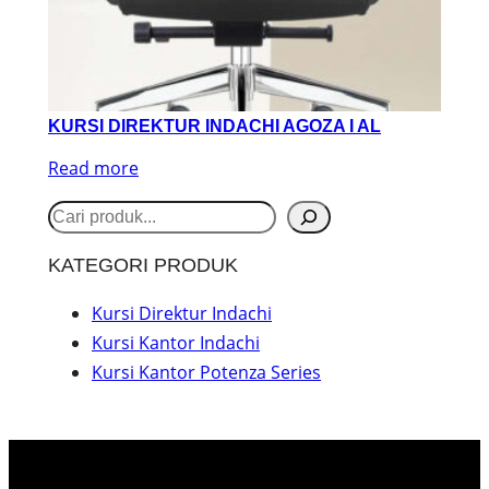
KURSI DIREKTUR INDACHI AGOZA I AL
Read more
S
e
KATEGORI PRODUK
a
r
Kursi Direktur Indachi
Kursi Kantor Indachi
c
Kursi Kantor Potenza Series
h