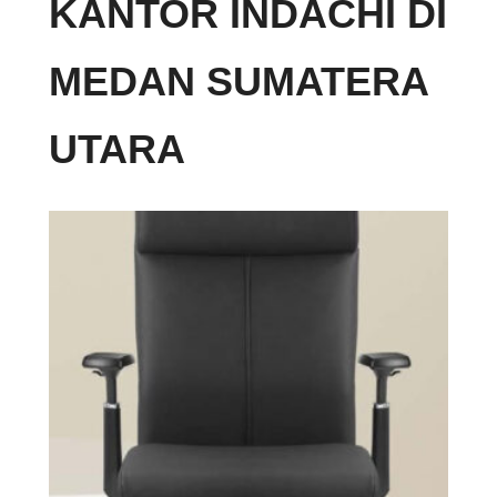
KANTOR INDACHI DI
MEDAN SUMATERA
UTARA