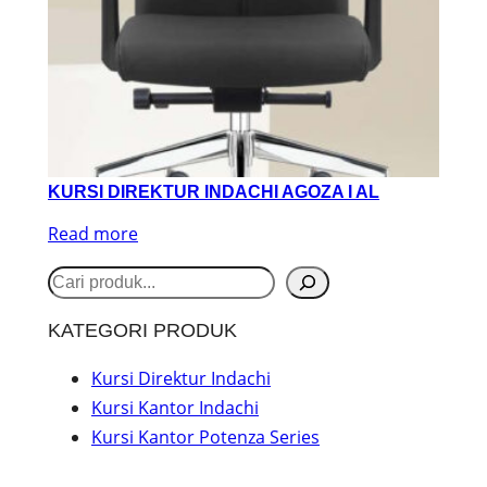
KURSI DIREKTUR INDACHI AGOZA I AL
Read more
S
e
KATEGORI PRODUK
a
r
Kursi Direktur Indachi
Kursi Kantor Indachi
c
Kursi Kantor Potenza Series
h