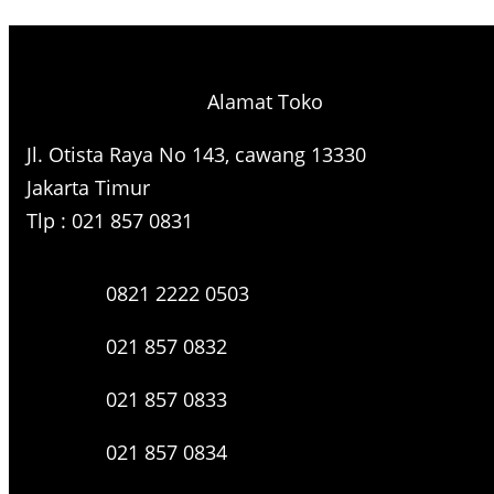
e
a
r
Alamat Toko
c
h
Jl. Otista Raya No 143, cawang 13330
Jakarta Timur
Tlp : 021 857 0831
0821 2222 0503
021 857 0832
021 857 0833
021 857 0834