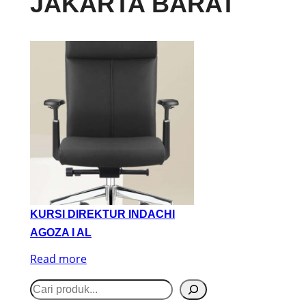
JAKARTA BARAT
KURSI DIREKTUR INDACHI
AGOZA I AL
Read more
S