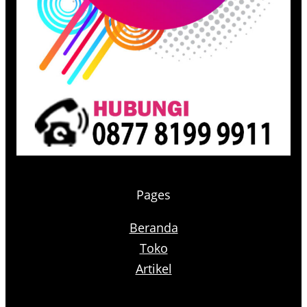
Pages
Beranda
Toko
Artikel