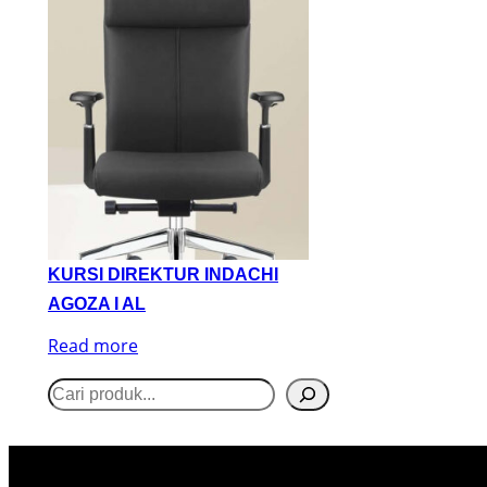
KURSI DIREKTUR INDACHI
AGOZA I AL
Read more
S
e
a