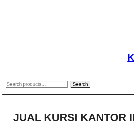
Skip
to
content
K
Search
Search
JUAL KURSI KANTOR 