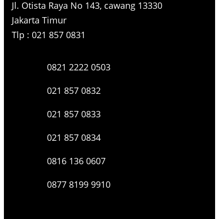
Jl. Otista Raya No 143, cawang 13330
Jakarta Timur
Tlp : 021 857 0831
0821 2222 0503
021 857 0832
021 857 0833
021 857 0834
0816 136 0607
0877 8199 9910