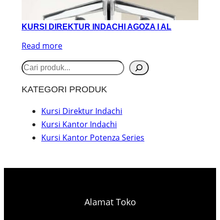
KURSI DIREKTUR INDACHI AGOZA I AL
Read more
S
e
KATEGORI PRODUK
a
r
Kursi Direktur Indachi
Kursi Kantor Indachi
c
Kursi Kantor Potenza Series
h
Alamat Toko