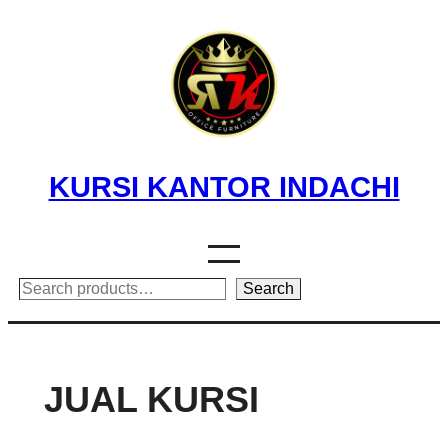
Skip
to
content
KURSI KANTOR INDACHI
Search
Search
JUAL KURSI