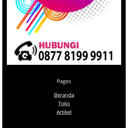
Pages
Beranda
Toko
Artikel