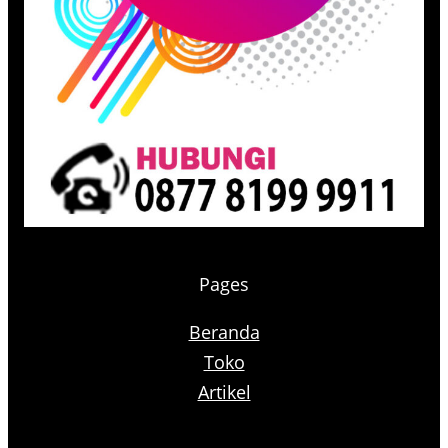
Pages
Beranda
Toko
Artikel