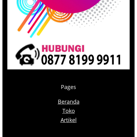
Pages
Beranda
Toko
Artikel