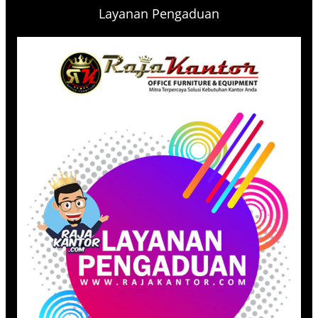
Layanan Pengaduan