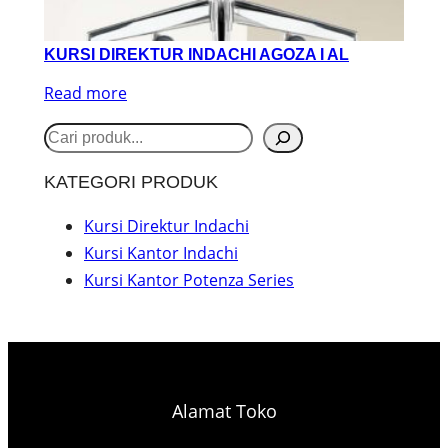
KURSI DIREKTUR INDACHI AGOZA I AL
Read more
S
e
KATEGORI PRODUK
a
r
Kursi Direktur Indachi
Kursi Kantor Indachi
c
Kursi Kantor Potenza Series
h
Alamat Toko