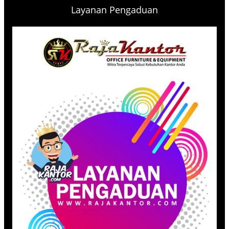
Layanan Pengaduan