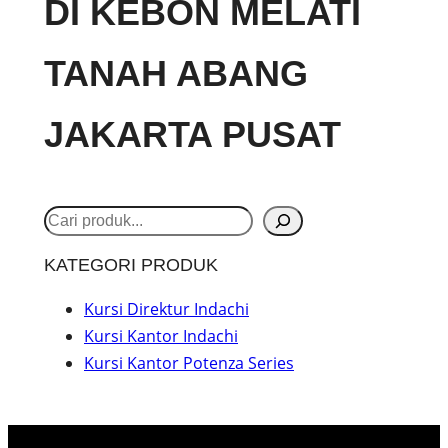
DI KEBON MELATI
TANAH ABANG
JAKARTA PUSAT
S
e
KATEGORI PRODUK
a
r
Kursi Direktur Indachi
Kursi Kantor Indachi
c
Kursi Kantor Potenza Series
h