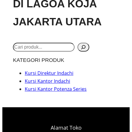
DI LAGOA KOJA
JAKARTA UTARA
S
e
KATEGORI PRODUK
a
r
Kursi Direktur Indachi
Kursi Kantor Indachi
c
Kursi Kantor Potenza Series
h
Alamat Toko