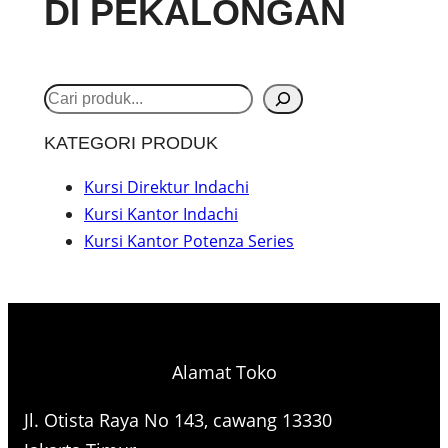
DI PEKALONGAN
S
e
KATEGORI PRODUK
a
r
Kursi Direktur Indachi
Kursi Kantor Indachi
c
Kursi Kantor Potenza Series
h
Alamat Toko
Jl. Otista Raya No 143, cawang 13330