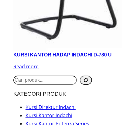
KURSI KANTOR HADAP INDACHI D-780 U
Read more
S
e
KATEGORI PRODUK
a
r
Kursi Direktur Indachi
Kursi Kantor Indachi
c
Kursi Kantor Potenza Series
h