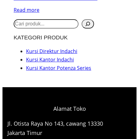
Read more
S
e
KATEGORI PRODUK
a
r
Kursi Direktur Indachi
Kursi Kantor Indachi
c
Kursi Kantor Potenza Series
h
Alamat Toko
Jl. Otista Raya No 143, cawang 13330
Jakarta Timur