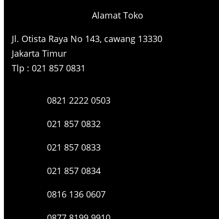
r
Alamat Toko
c
h
Jl. Otista Raya No 143, cawang 13330
Jakarta Timur
Tlp : 021 857 0831
0821 2222 0503
021 857 0832
021 857 0833
021 857 0834
0816 136 0607
0877 8199 9910