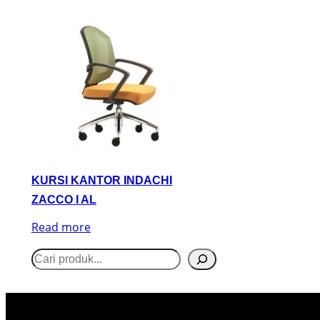
KURSI KANTOR INDACHI
ZACCO I AL
Read more
S
e
a