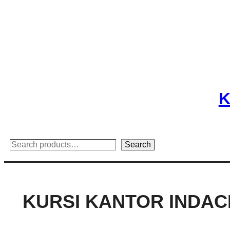
Skip
to
content
K
Search
Search
KURSI KANTOR INDACH