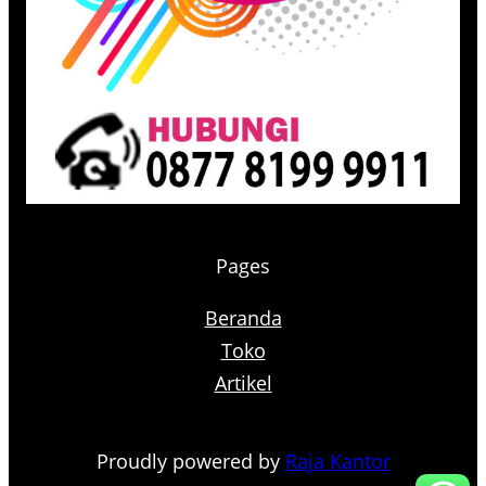
Pages
Beranda
Toko
Artikel
Proudly powered by
Raja Kantor