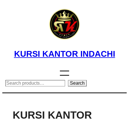
Skip
to
content
KURSI KANTOR INDACHI
Search
Search
KURSI KANTOR