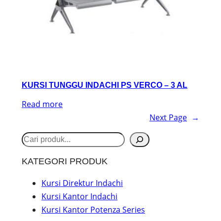
KURSI TUNGGU INDACHI PS VERCO – 3 AL
Read more
Next Page
→
S
e
KATEGORI PRODUK
a
r
Kursi Direktur Indachi
Kursi Kantor Indachi
c
Kursi Kantor Potenza Series
h