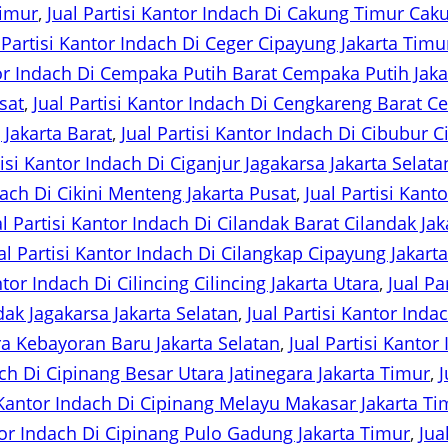
Timur
, 
Jual Partisi Kantor Indach Di Cakung Timur Cak
 Partisi Kantor Indach Di Ceger Cipayung Jakarta Timu
tor Indach Di Cempaka Putih Barat Cempaka Putih Jaka
sat
, 
Jual Partisi Kantor Indach Di Cengkareng Barat C
Jakarta Barat
, 
Jual Partisi Kantor Indach Di Cibubur C
tisi Kantor Indach Di Ciganjur Jagakarsa Jakarta Selata
dach Di Cikini Menteng Jakarta Pusat
, 
Jual Partisi Kant
al Partisi Kantor Indach Di Cilandak Barat Cilandak Jak
al Partisi Kantor Indach Di Cilangkap Cipayung Jakart
ntor Indach Di Cilincing Cilincing Jakarta Utara
, 
Jual Pa
dak Jagakarsa Jakarta Selatan
, 
Jual Partisi Kantor Inda
ara Kebayoran Baru Jakarta Selatan
, 
Jual Partisi Kantor
ach Di Cipinang Besar Utara Jatinegara Jakarta Timur
, 
J
i Kantor Indach Di Cipinang Melayu Makasar Jakarta Ti
ntor Indach Di Cipinang Pulo Gadung Jakarta Timur
, 
Jua