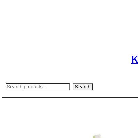
Skip
to
content
K
Search
Search