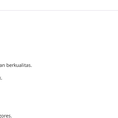
n berkualitas.
k.
gores.