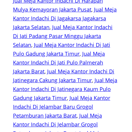
Jual Meja Kantor Indachi Di Harapan
Mulya Kemayoran Jakarta Pusat
, 
Jual Meja
Kantor Indachi Di Jagakarsa Jagakarsa
Jakarta Selatan
, 
Jual Meja Kantor Indachi
Di Jati Padang Pasar Minggu Jakarta
Selatan
, 
Jual Meja Kantor Indachi Di Jati
Pulo Gadung Jakarta Timur
, 
Jual Meja
Kantor Indachi Di Jati Pulo Palmerah
Jakarta Barat
, 
Jual Meja Kantor Indachi Di
Jatinegara Cakung Jakarta Timur
, 
Jual Meja
Kantor Indachi Di Jatinegara Kaum Pulo
Gadung Jakarta Timur
, 
Jual Meja Kantor
Indachi Di Jelambar Baru Grogol
Petamburan Jakarta Barat
, 
Jual Meja
Kantor Indachi Di Jelambar Grogol