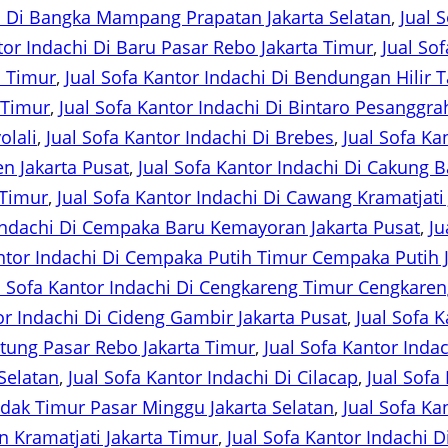
hi Di Bangka Mampang Prapatan Jakarta Selatan
, 
Jual 
tor Indachi Di Baru Pasar Rebo Jakarta Timur
, 
Jual So
a Timur
, 
Jual Sofa Kantor Indachi Di Bendungan Hilir 
 Timur
, 
Jual Sofa Kantor Indachi Di Bintaro Pesanggra
olali
, 
Jual Sofa Kantor Indachi Di Brebes
, 
Jual Sofa Ka
en Jakarta Pusat
, 
Jual Sofa Kantor Indachi Di Cakung B
 Timur
, 
Jual Sofa Kantor Indachi Di Cawang Kramatjati
 Indachi Di Cempaka Baru Kemayoran Jakarta Pusat
, 
Ju
antor Indachi Di Cempaka Putih Timur Cempaka Putih J
l Sofa Kantor Indachi Di Cengkareng Timur Cengkareng
or Indachi Di Cideng Gambir Jakarta Pusat
, 
Jual Sofa K
antung Pasar Rebo Jakarta Timur
, 
Jual Sofa Kantor Indac
Selatan
, 
Jual Sofa Kantor Indachi Di Cilacap
, 
Jual Sofa
andak Timur Pasar Minggu Jakarta Selatan
, 
Jual Sofa Ka
an Kramatjati Jakarta Timur
, 
Jual Sofa Kantor Indachi Di