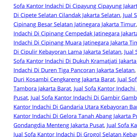
Sofa Kantor Indachi Di Cipayung Cipayung Jakar
Di Cipete Selatan Cilandak Jakarta Selatan
, 
Jual 
Cipinang Besar Selatan Jatinegara Jakarta Timur
Indachi Di Cipinang Cempedak Jatinegara Jakart
Indachi Di Cipinang Muara Jatinegara Jakarta Ti
Di Cipulir Kebayoran Lama Jakarta Selatan
, 
Jual 
Sofa Kantor Indachi Di Dukuh Kramatjati Jakart
Indachi Di Duren Tiga Pancoran Jakarta Selatan
,
Duri Kosambi Cengkareng Jakarta Barat
, 
Jual So
Tambora Jakarta Barat
, 
Jual Sofa Kantor Indachi
Pusat
, 
Jual Sofa Kantor Indachi Di Gambir Gambi
Kantor Indachi Di Gandaria Utara Kebayoran Bar
Kantor Indachi Di Gelora Tanah Abang Jakarta P
Gondangdia Menteng Jakarta Pusat
, 
Jual Sofa K
Jual Sofa Kantor Indachi Di Grogol Selatan Keb